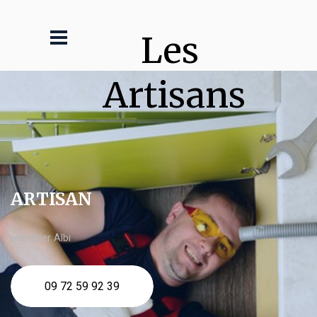
Les 
Artisans
ARTISAN
plombier Albi
09 72 59 92 39