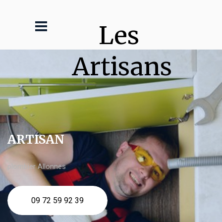
Les 
Artisans
ARTISAN
plombier Allonnes
09 72 59 92 39