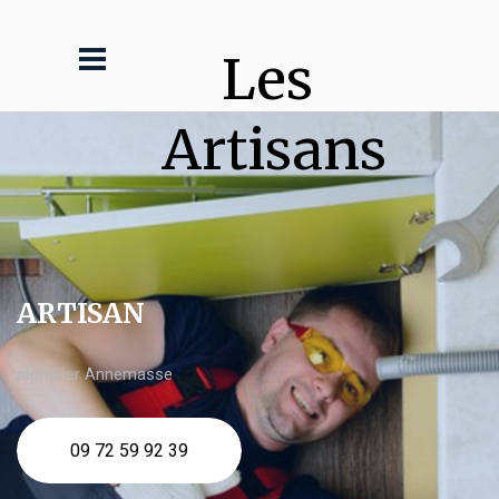
Les 
Artisans
ARTISAN
plombier Annemasse
09 72 59 92 39