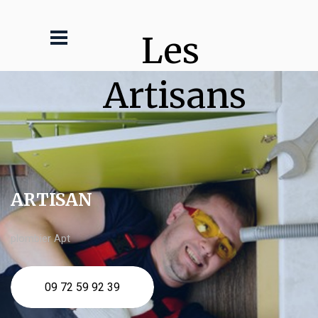
Les 
Artisans
ARTISAN
plombier Apt
09 72 59 92 39