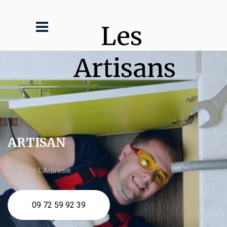
Les 
Artisans
ARTISAN
plombier L'Arbresle
09 72 59 92 39