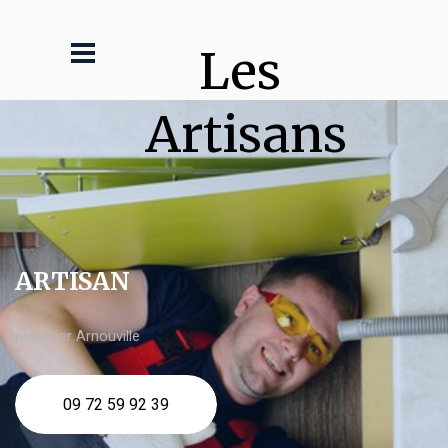
Les 
Artisans
ARTISAN
plombier Arnouville
09 72 59 92 39