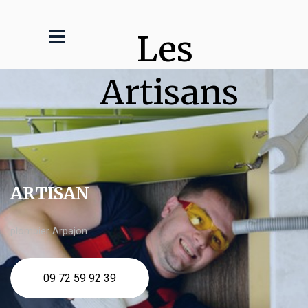
Les 
Artisans
ARTISAN
plombier Arpajon
09 72 59 92 39