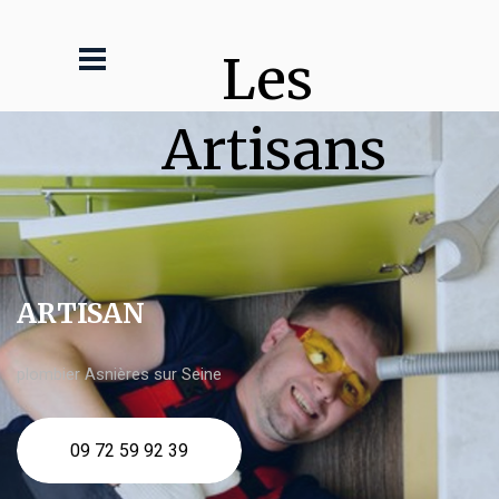
Les 
Artisans
ARTISAN
plombier Asnières sur Seine
09 72 59 92 39