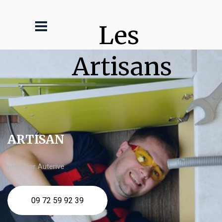
Les 
Artisans
ARTISAN
plombier Auterive
09 72 59 92 39