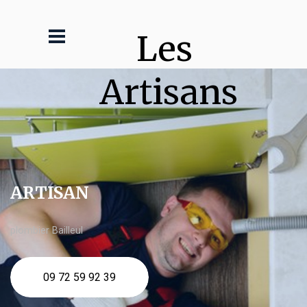
Les 
Artisans
ARTISAN
plombier Bailleul
09 72 59 92 39