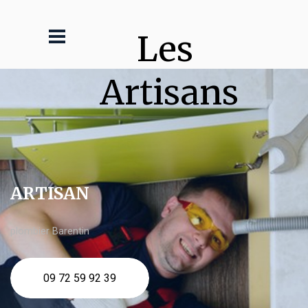
Les 
Artisans
ARTISAN
plombier Barentin
09 72 59 92 39