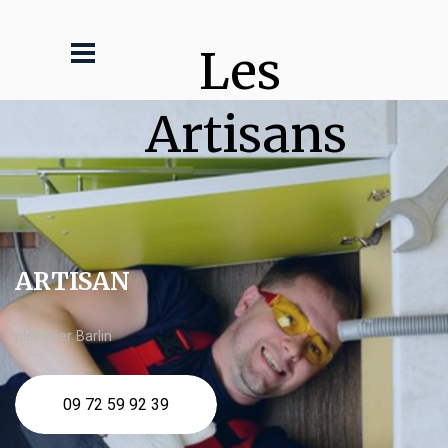
Les 
Artisans
ARTISAN
plombier Barlin
09 72 59 92 39