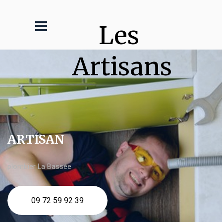
Les 
Artisans
ARTISAN
plombier La Bassée
09 72 59 92 39