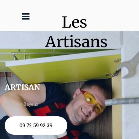
Les 
Artisans
ARTISAN
plombier Bayeux
09 72 59 92 39