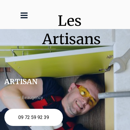
Les 
Artisans
ARTISAN
plombier Beaugency
09 72 59 92 39