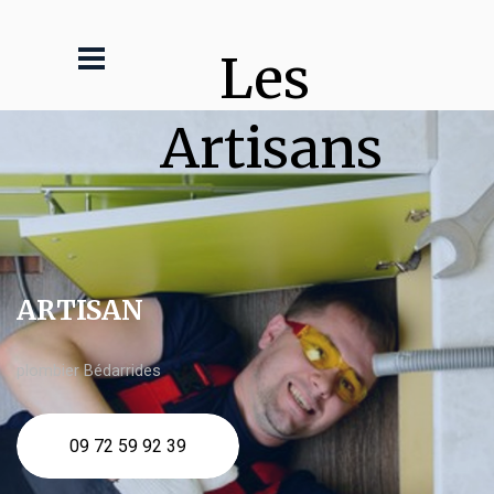
Les 
Artisans
ARTISAN
plombier Bédarrides
09 72 59 92 39