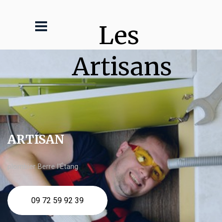
Les 
Artisans
ARTISAN
plombier Berre l'Étang
09 72 59 92 39