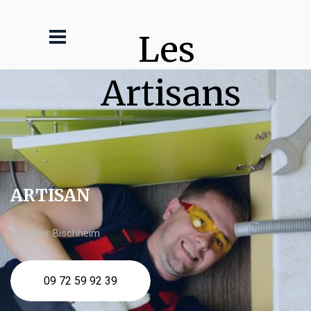
Les 
Artisans
ARTISAN
plombier Bischheim
09 72 59 92 39