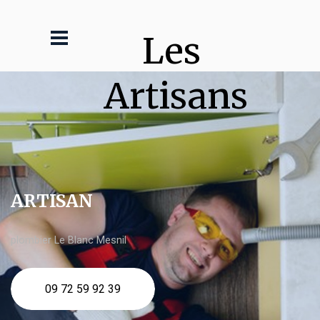
Les 
Artisans
ARTISAN
plombier Le Blanc Mesnil
09 72 59 92 39