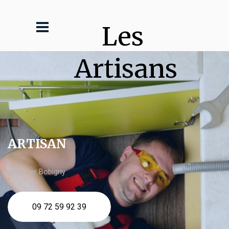
Les 
Artisans
ARTISAN
plombier Bobigny
09 72 59 92 39