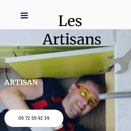
Les 
Artisans
ARTISAN
plombier Bolbec
09 72 59 92 39