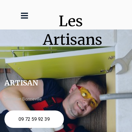
Les 
Artisans
ARTISAN
plombier Bonneville
09 72 59 92 39