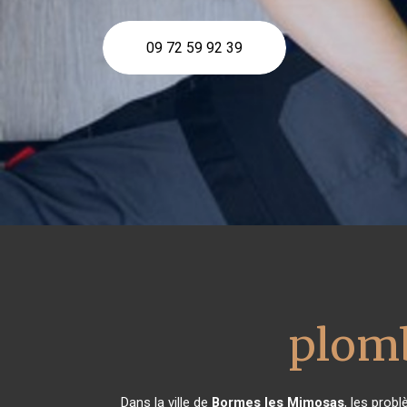
09 72 59 92 39
plom
Dans la ville de
Bormes les Mimosas
, les prob