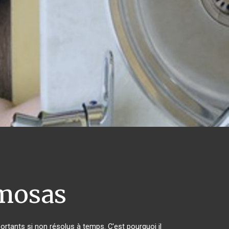
mosas
rtants si non résolus à temps. C'est pourquoi il