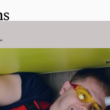
ns
on