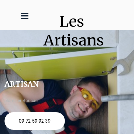
Les 
Artisans
ARTISAN
plombier Boucau
09 72 59 92 39