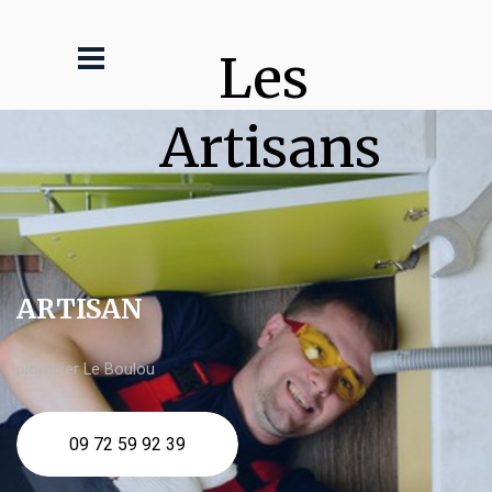
Les 
Artisans
ARTISAN
plombier Le Boulou
09 72 59 92 39