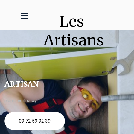
Les 
Artisans
ARTISAN
plombier Brunoy
09 72 59 92 39