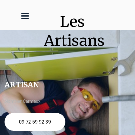
Les 
Artisans
ARTISAN
plombier Carmaux
09 72 59 92 39