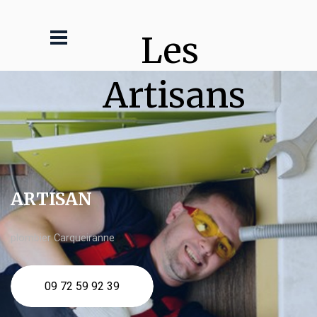
Les 
Artisans
ARTISAN
plombier Carqueiranne
09 72 59 92 39