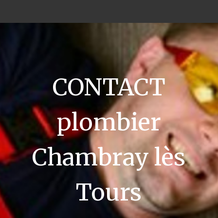
CONTACT
plombier
Chambray lès
Tours