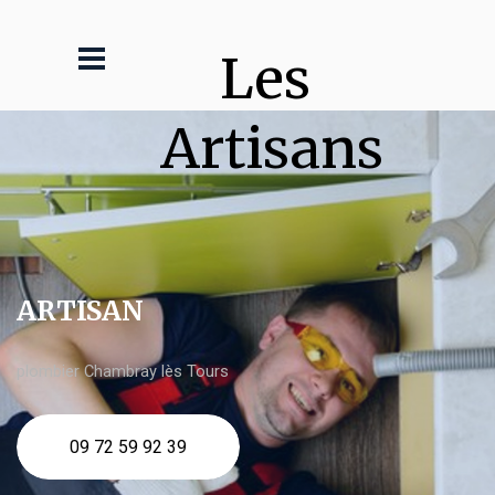
Les 
Artisans
ARTISAN
plombier Chambray lès Tours
09 72 59 92 39