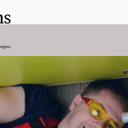
ns
 région