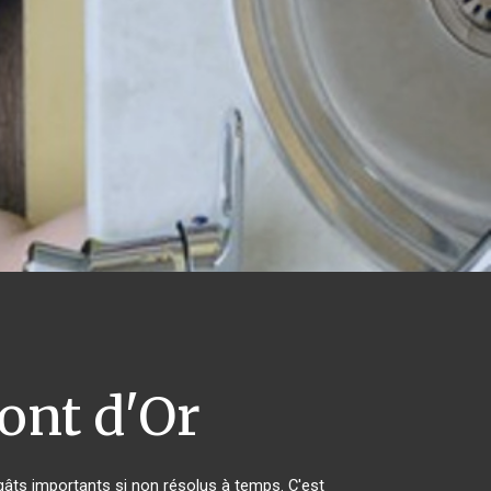
nt d'Or
âts importants si non résolus à temps. C'est