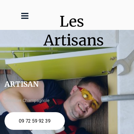
Les 
Artisans
ARTISAN
plombier Champagnole
09 72 59 92 39