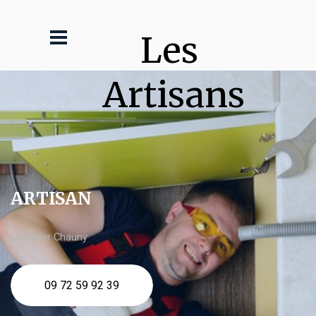
Les 
Artisans
ARTISAN
plombier Chauny
09 72 59 92 39