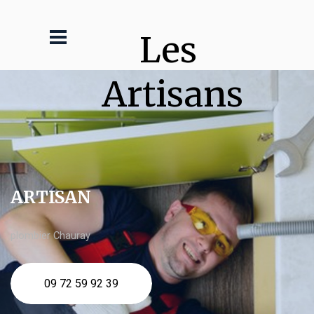
Les 
Artisans
ARTISAN
plombier Chauray
09 72 59 92 39