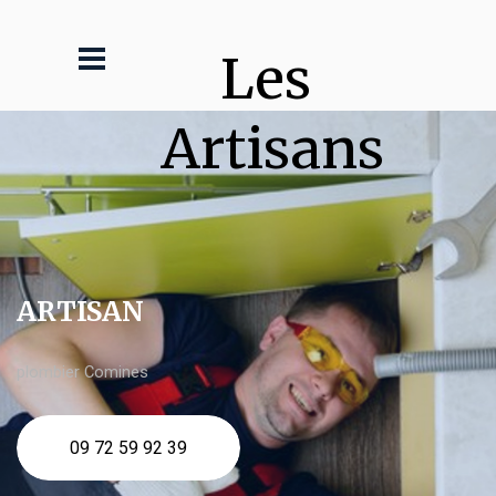
Les 
Artisans
ARTISAN
plombier Comines
09 72 59 92 39