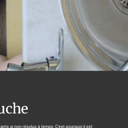
uche
nts si non résolus à temps. C'est pourquoi il est