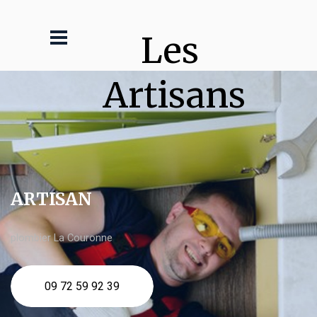
Les 
Artisans
ARTISAN
plombier La Couronne
09 72 59 92 39