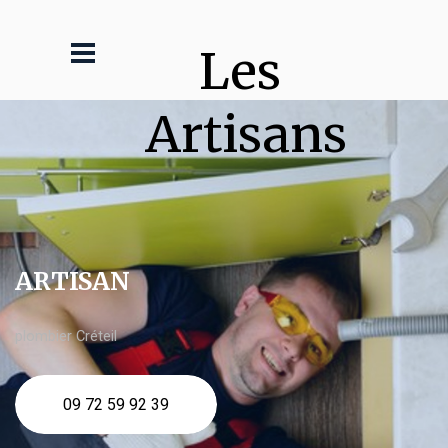
Les 
Artisans
ARTISAN
plombier Créteil
09 72 59 92 39