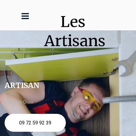
Les 
Artisans
ARTISAN
plombier Croix
09 72 59 92 39