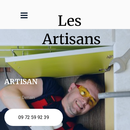
Les 
Artisans
ARTISAN
plombier Denain
09 72 59 92 39