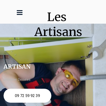
Les 
Artisans
ARTISAN
plombier Desvres
09 72 59 92 39