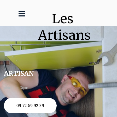
Les 
Artisans
ARTISAN
plombier Dijon
09 72 59 92 39