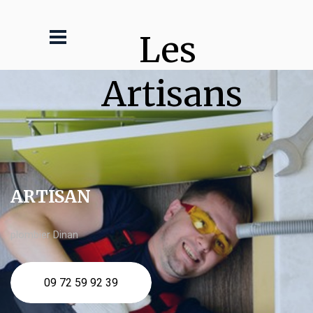
Les 
Artisans
ARTISAN
plombier Dinan
09 72 59 92 39