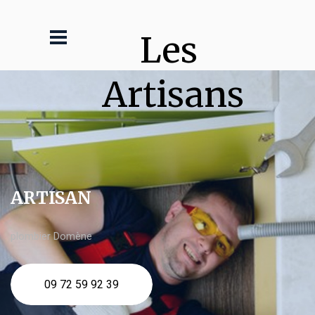
Les 
Artisans
ARTISAN
plombier Domène
09 72 59 92 39