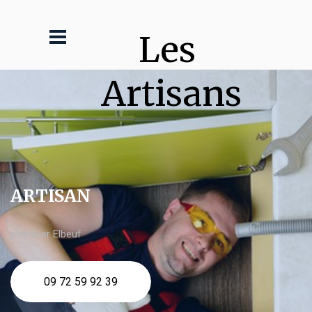
Les 
Artisans
ARTISAN
plombier Elbeuf
09 72 59 92 39