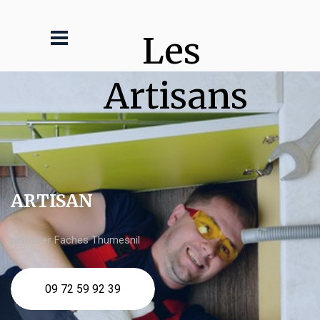
Les 
Artisans
ARTISAN
plombier Faches Thumesnil
09 72 59 92 39