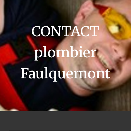
CONTACT
plombier
Faulquemont