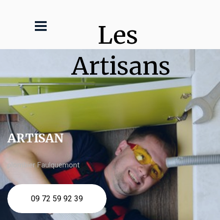
Les 
Artisans
ARTISAN
plombier Faulquemont
09 72 59 92 39