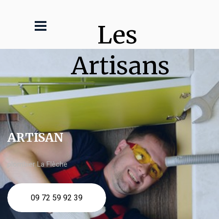
Les 
Artisans
ARTISAN
plombier La Flèche
09 72 59 92 39