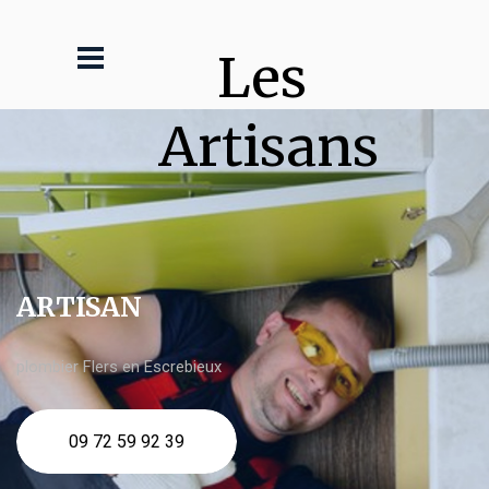
Les 
Artisans
ARTISAN
plombier Flers en Escrebieux
09 72 59 92 39