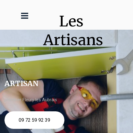
Les 
Artisans
ARTISAN
plombier Fleury les Aubrais
09 72 59 92 39