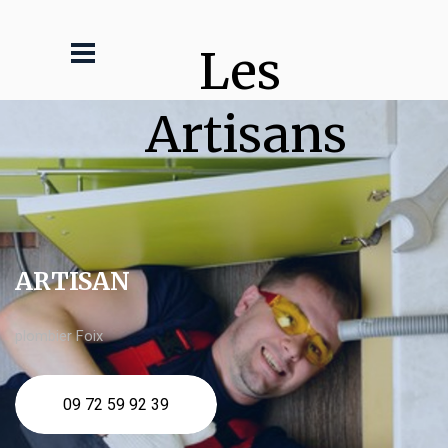
Les 
Artisans
ARTISAN
plombier Foix
09 72 59 92 39